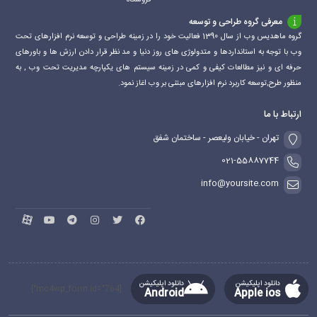
فروشگاه
معرفی گروه طراحی و توسعه
گروه ماهدیس وب از سال 1390 فعالیت خود را در زمینه طراحی و توسعه نرم افزارهای تحت
وب با توجه به استانداردها و متدولوژی های روز دنیا و مد نظر قرار دادن ارزش ها و باورهای
حرفه ای و نیز مطالعات کیفی و کمی در زمینه سیستم های یکپارچه مدیریت تحت وب , به
منظور طرح,توسعه کاربرد نرم افزارهای مبتنی بر وب اغاز نمود.
ارتباط با ما
تهران - خیابان ولیعصر - ساختمان شفق
021-55887744
info@yoursite.com
دانلود اپلیکیشن
دانلود اپلیکیشن
[mc4wp_form id="764"]
Android
Apple ios