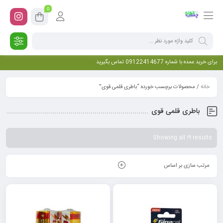
0
برای خرید عمده با شماره 09122414677 تماس بگیرید
خانه
/ محصولات برچسب خورده “باطری قلمی قوی”
باطری قلمی قوی
Showing all 19 results
مرتب سازی بر اساس