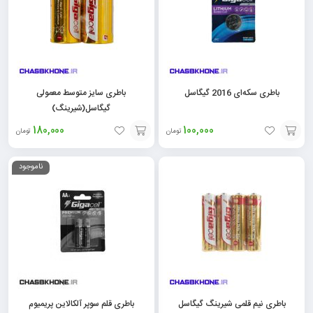
باطری سکه‌ای 2016 گیگاسل
باطری سایز متوسط معمولی
گیگاسل(شیرینگ)
180,000
100,000
تومان
تومان
افزودن
افزودن
ناموجود
به
به
سبد
سبد
باطری نیم قلمی شیرینگ گیگاسل
باطری قلم سوپر آلکالاین پریمیوم