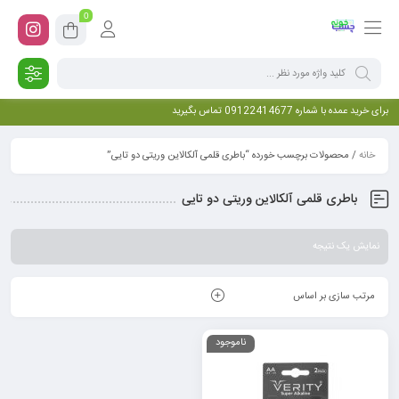
0
برای خرید عمده با شماره 09122414677 تماس بگیرید
خانه
/ محصولات برچسب خورده “باطری قلمی آلکالاین وریتی دو تایی”
باطری قلمی آلکالاین وریتی دو تایی
نمایش یک نتیجه
مرتب سازی بر اساس
ناموجود