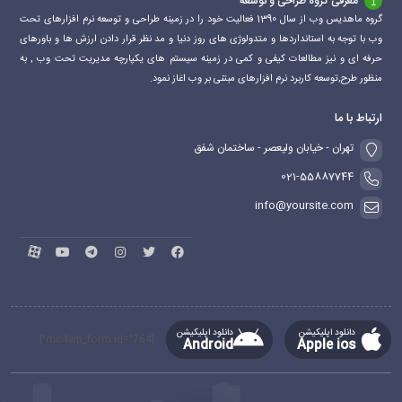
معرفی گروه طراحی و توسعه
گروه ماهدیس وب از سال 1390 فعالیت خود را در زمینه طراحی و توسعه نرم افزارهای تحت
وب با توجه به استانداردها و متدولوژی های روز دنیا و مد نظر قرار دادن ارزش ها و باورهای
حرفه ای و نیز مطالعات کیفی و کمی در زمینه سیستم های یکپارچه مدیریت تحت وب , به
منظور طرح,توسعه کاربرد نرم افزارهای مبتنی بر وب اغاز نمود.
ارتباط با ما
تهران - خیابان ولیعصر - ساختمان شفق
021-55887744
info@yoursite.com
دانلود اپلیکیشن
دانلود اپلیکیشن
[mc4wp_form id="764"]
Android
Apple ios