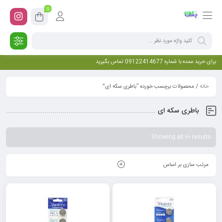
0
برای خرید عمده با شماره 09122414677 تماس بگیرید
خانه
/ محصولات برچسب خورده “باطری سکه ای”
باطری سکه ای
Showing all 20 results
مرتب سازی بر اساس