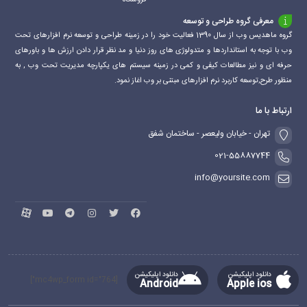
فروشگاه
معرفی گروه طراحی و توسعه
گروه ماهدیس وب از سال 1390 فعالیت خود را در زمینه طراحی و توسعه نرم افزارهای تحت
وب با توجه به استانداردها و متدولوژی های روز دنیا و مد نظر قرار دادن ارزش ها و باورهای
حرفه ای و نیز مطالعات کیفی و کمی در زمینه سیستم های یکپارچه مدیریت تحت وب , به
منظور طرح,توسعه کاربرد نرم افزارهای مبتنی بر وب اغاز نمود.
ارتباط با ما
تهران - خیابان ولیعصر - ساختمان شفق
021-55887744
info@yoursite.com
دانلود اپلیکیشن
دانلود اپلیکیشن
[mc4wp_form id="764"]
Android
Apple ios