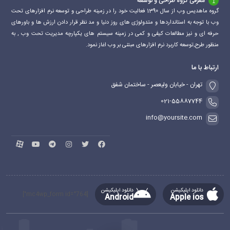
معرفی گروه طراحی و توسعه
گروه ماهدیس وب از سال 1390 فعالیت خود را در زمینه طراحی و توسعه نرم افزارهای تحت
وب با توجه به استانداردها و متدولوژی های روز دنیا و مد نظر قرار دادن ارزش ها و باورهای
حرفه ای و نیز مطالعات کیفی و کمی در زمینه سیستم های یکپارچه مدیریت تحت وب , به
منظور طرح,توسعه کاربرد نرم افزارهای مبتنی بر وب اغاز نمود.
ارتباط با ما
تهران - خیابان ولیعصر - ساختمان شفق
021-55887744
info@yoursite.com
دانلود اپلیکیشن
دانلود اپلیکیشن
[mc4wp_form id="764"]
Android
Apple ios