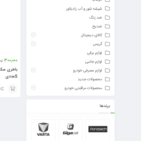
شیشه شور و آب رادیاتور
ضد زنگ
ضدیخ
کالای دیجیتال
گریس
لوازم برقی
300,000
توم
لوازم جانبی
لوازم مصرفی خودرو
5عددی
محصولات جدید
محصولات مراقبتی خودرو
افزودن
برندها
به
سبد