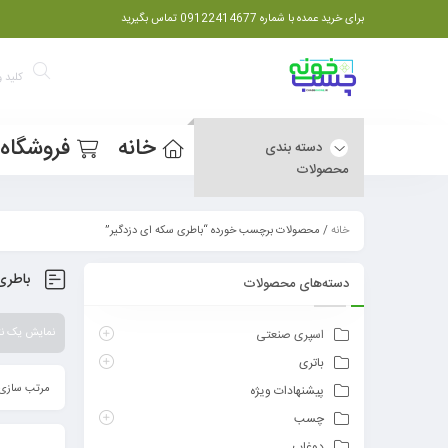
برای خرید عمده با شماره 09122414677 تماس بگیرید
خانه
فروشگاه
دسته بندی
محصولات
خانه
/ محصولات برچسب خورده “باطری سکه ای دزدگیر”
باطری
دسته‌های محصولات
نمایش یک نت
اسپری صنعتی
باتری
مرتب سازی 
پیشنهادات ویژه
چسب
دوغاب