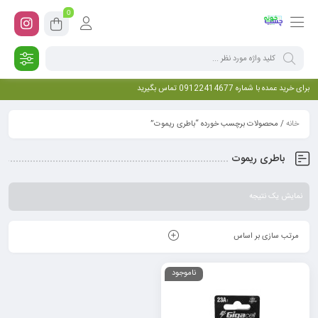
0
برای خرید عمده با شماره 09122414677 تماس بگیرید
خانه
/ محصولات برچسب خورده “باطری ریموت”
باطری ریموت
نمایش یک نتیجه
مرتب سازی بر اساس
ناموجود