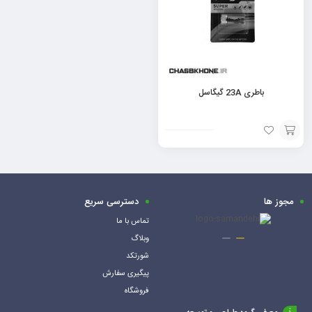
باطری 23A گیگاسل
افزودن
به
سبد
مجوز ها
دسترسی سریع
تماس با ما
وبلاگ
شورتکد
پیگیری سفارش
فروشگاه