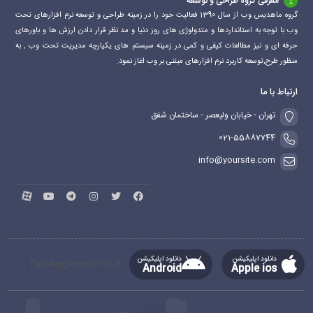
معرفی گروه طراحی و توسعه
گروه ماهدیس وب از سال 1390 فعالیت خود را در زمینه طراحی و توسعه نرم افزارهای تحت
وب با توجه به استانداردها و متدولوژی های روز دنیا و مد نظر قرار دادن ارزش ها و باورهای
حرفه ای و نیز مطالعات کیفی و کمی در زمینه سیستم های یکپارچه مدیریت تحت وب , به
منظور طرح,توسعه کاربرد نرم افزارهای مبتنی بر وب اغاز نمود.
ارتباط با ما
تهران - خیابان ولیعصر - ساختمان شفق
021-55887744
info@yoursite.com
دانلود اپلیکیشن
دانلود اپلیکیشن
[mc4wp_form id="764"]
Android
Apple ios