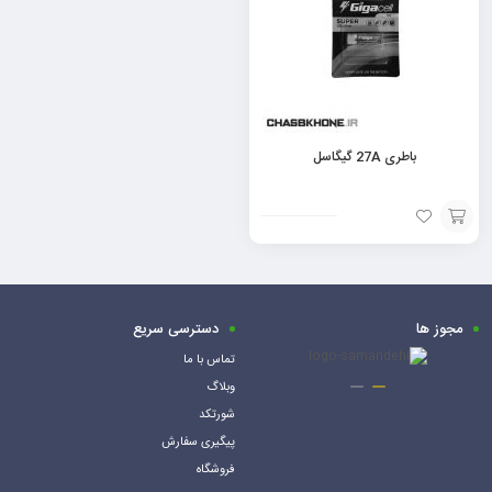
باطری 27A گیگاسل
افزودن
به
سبد
مجوز ها
دسترسی سریع
تماس با ما
وبلاگ
شورتکد
پیگیری سفارش
فروشگاه