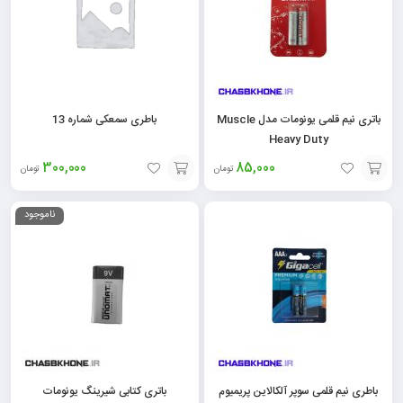
باتری نیم قلمی یونومات مدل Muscle
باطری سمعکی شماره 13
Heavy Duty
300,000
85,000
تومان
تومان
افزودن
افزودن
ناموجود
به
به
سبد
سبد
باطری نیم قلمی سوپر آلکالاین پریمیوم
باتری کتابی شیرینگ یونومات