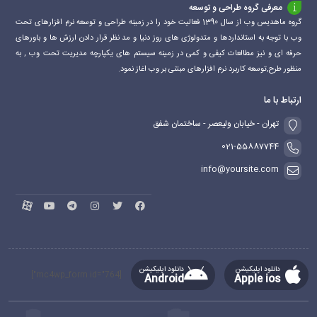
معرفی گروه طراحی و توسعه
گروه ماهدیس وب از سال 1390 فعالیت خود را در زمینه طراحی و توسعه نرم افزارهای تحت
وب با توجه به استانداردها و متدولوژی های روز دنیا و مد نظر قرار دادن ارزش ها و باورهای
حرفه ای و نیز مطالعات کیفی و کمی در زمینه سیستم های یکپارچه مدیریت تحت وب , به
منظور طرح,توسعه کاربرد نرم افزارهای مبتنی بر وب اغاز نمود.
ارتباط با ما
تهران - خیابان ولیعصر - ساختمان شفق
021-55887744
info@yoursite.com
دانلود اپلیکیشن
دانلود اپلیکیشن
[mc4wp_form id="764"]
Android
Apple ios