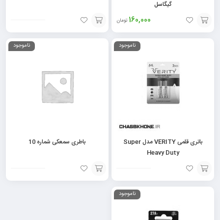
گیگاسل
160,000
تومان
افزودن
افزودن
ناموجود
ناموجود
به
به
سبد
سبد
باتری قلمی VERITY مدل Super
باطری سمعکی شماره 10
Heavy Duty
افزودن
افزودن
ناموجود
به
به
سبد
سبد