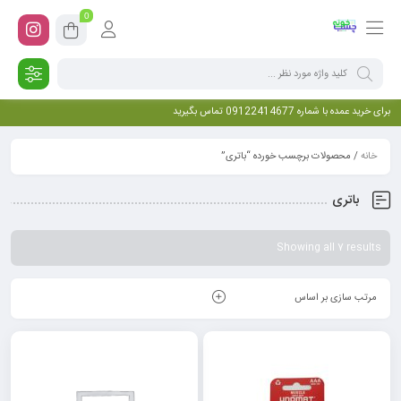
0
برای خرید عمده با شماره 09122414677 تماس بگیرید
خانه
/ محصولات برچسب خورده “باتری”
باتری
Showing all 7 results
مرتب سازی بر اساس