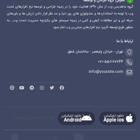
معرفی گروه طراحی و توسعه
گروه ماهدیس وب از سال 1390 فعالیت خود را در زمینه طراحی و توسعه نرم افزارهای تحت
وب با توجه به استانداردها و متدولوژی های روز دنیا و مد نظر قرار دادن ارزش ها و باورهای
حرفه ای و نیز مطالعات کیفی و کمی در زمینه سیستم های یکپارچه مدیریت تحت وب , به
منظور طرح,توسعه کاربرد نرم افزارهای مبتنی بر وب اغاز نمود.
ارتباط با ما
تهران - خیابان ولیعصر - ساختمان شفق
021-55887744
info@yoursite.com
دانلود اپلیکیشن
دانلود اپلیکیشن
[mc4wp_form id="764"]
Android
Apple ios