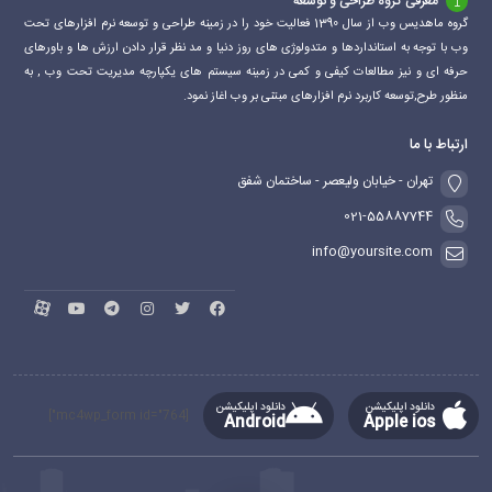
معرفی گروه طراحی و توسعه
گروه ماهدیس وب از سال 1390 فعالیت خود را در زمینه طراحی و توسعه نرم افزارهای تحت
وب با توجه به استانداردها و متدولوژی های روز دنیا و مد نظر قرار دادن ارزش ها و باورهای
حرفه ای و نیز مطالعات کیفی و کمی در زمینه سیستم های یکپارچه مدیریت تحت وب , به
منظور طرح,توسعه کاربرد نرم افزارهای مبتنی بر وب اغاز نمود.
ارتباط با ما
تهران - خیابان ولیعصر - ساختمان شفق
021-55887744
info@yoursite.com
دانلود اپلیکیشن
دانلود اپلیکیشن
[mc4wp_form id="764"]
Android
Apple ios