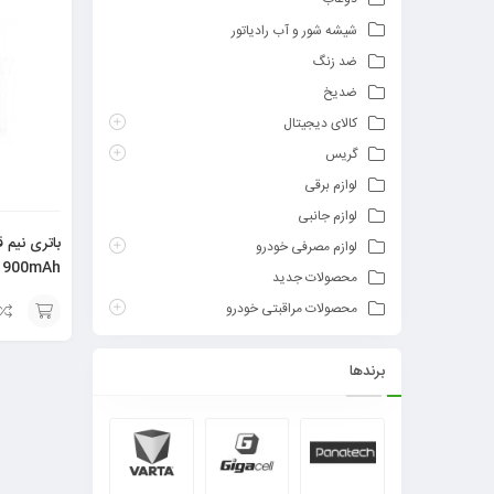
شیشه شور و آب رادیاتور
ضد زنگ
ضدیخ
کالای دیجیتال
گریس
لوازم برقی
لوازم جانبی
باتری نیم 
لوازم مصرفی خودرو
900mAh
محصولات جدید
محصولات مراقبتی خودرو
افزودن
برندها
به
سبد