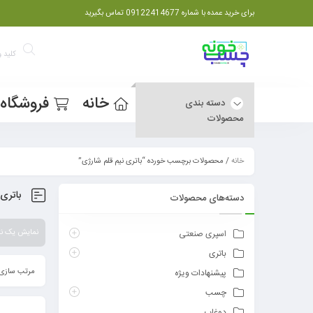
برای خرید عمده با شماره 09122414677 تماس بگیرید
خانه
فروشگاه
دسته بندی
محصولات
خانه
/ محصولات برچسب خورده “باتری نیم قلم شارژی”
باتری
دسته‌های محصولات
نمایش یک نت
اسپری صنعتی
باتری
مرتب سازی 
پیشنهادات ویژه
چسب
دوغاب