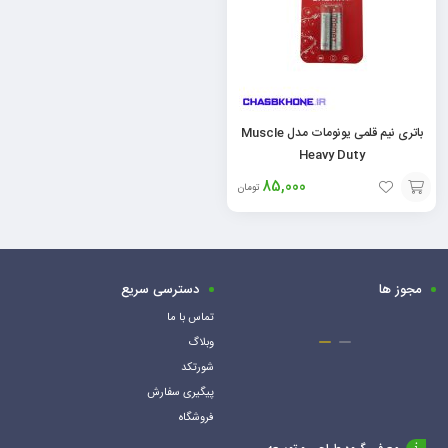
باتری نیم قلمی یونومات مدل Muscle
Heavy Duty
85,000
تومان
افزودن
به
سبد
مجوز ها
دسترسی سریع
تماس با ما
وبلاگ
شورتکد
پیگیری سفارش
فروشگاه