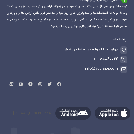
معرفی گروه طراحی و توسعه
گروه ماهدیس وب از سال 1390 فعالیت خود را در زمینه طراحی و توسعه نرم افزارهای تحت
وب با توجه به استانداردها و متدولوژی های روز دنیا و مد نظر قرار دادن ارزش ها و باورهای
حرفه ای و نیز مطالعات کیفی و کمی در زمینه سیستم های یکپارچه مدیریت تحت وب , به
منظور طرح,توسعه کاربرد نرم افزارهای مبتنی بر وب اغاز نمود.
ارتباط با ما
تهران - خیابان ولیعصر - ساختمان شفق
021-55887744
info@yoursite.com
دانلود اپلیکیشن
دانلود اپلیکیشن
[mc4wp_form id="764"]
Android
Apple ios