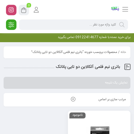
0
برای خرید عمده با شماره 09122414677 تماس بگیرید
خانه
/ محصولات برچسب خورده “باتری نیم قلمی آلکالاین دو تایی پاناتک”
باتری نیم قلمی آلکالاین دو تایی پاناتک
نمایش یک نتیجه
مرتب سازی بر اساس
ناموجود