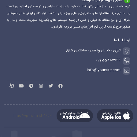
معرفی گروه طراحی و توسعه
گروه ماهدیس وب از سال 1390 فعالیت خود را در زمینه طراحی و توسعه نرم افزارهای تحت
وب با توجه به استانداردها و متدولوژی های روز دنیا و مد نظر قرار دادن ارزش ها و باورهای
حرفه ای و نیز مطالعات کیفی و کمی در زمینه سیستم های یکپارچه مدیریت تحت وب , به
منظور طرح,توسعه کاربرد نرم افزارهای مبتنی بر وب اغاز نمود.
ارتباط با ما
تهران - خیابان ولیعصر - ساختمان شفق
021-55887744
info@yoursite.com
دانلود اپلیکیشن
دانلود اپلیکیشن
[mc4wp_form id="764"]
Android
Apple ios