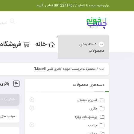
برای خرید عمده با شماره 09122414677 تماس بگیرید
خانه
فروشگاه
دسته بندی
محصولات
خانه
/ محصولات برچسب خورده “باتری قلمی Maxell”
باتری قل
دسته‌های محصولات
نمایش یک نت
اسپری صنعتی
باتری
مرتب سازی 
پیشنهادات ویژه
چسب
دوغاب