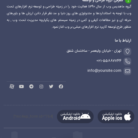
معرفی گروه طراحی و توسعه
گروه ماهدیس وب از سال 1390 فعالیت خود را در زمینه طراحی و توسعه نرم افزارهای تحت
وب با توجه به استانداردها و متدولوژی های روز دنیا و مد نظر قرار دادن ارزش ها و باورهای
حرفه ای و نیز مطالعات کیفی و کمی در زمینه سیستم های یکپارچه مدیریت تحت وب , به
منظور طرح,توسعه کاربرد نرم افزارهای مبتنی بر وب اغاز نمود.
ارتباط با ما
تهران - خیابان ولیعصر - ساختمان شفق
021-55887744
info@yoursite.com
دانلود اپلیکیشن
دانلود اپلیکیشن
[mc4wp_form id="764"]
Android
Apple ios