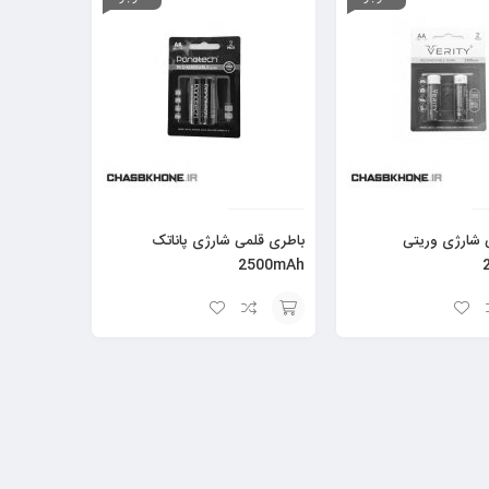
 شارژی وریتی
باطری قلمی شارژی پاناتک
2500mAh
افزودن
به
سبد