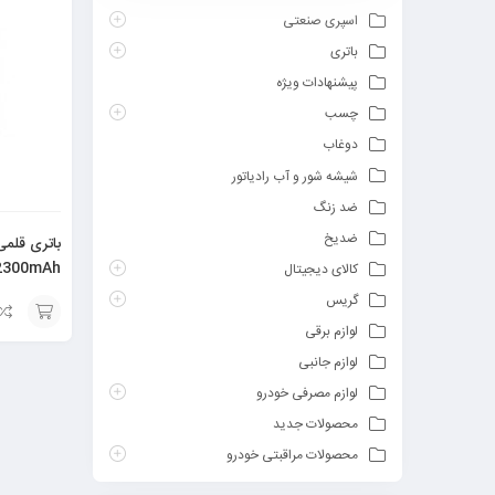
اسپری صنعتی
باتری
پیشنهادات ویژه
چسب
دوغاب
شیشه شور و آب رادیاتور
ضد زنگ
ضدیخ
باتری قلمی
2300mAh
کالای دیجیتال
گریس
لوازم برقی
افزودن
لوازم جانبی
به
لوازم مصرفی خودرو
سبد
محصولات جدید
محصولات مراقبتی خودرو