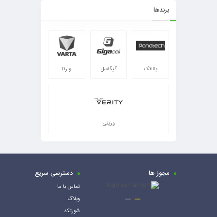
برندها
پاناتک
گیگاسل
وارتا
وریتی
مجوز ها
دسترسی سریع
تماس با ما
وبلاگ
شورتکد