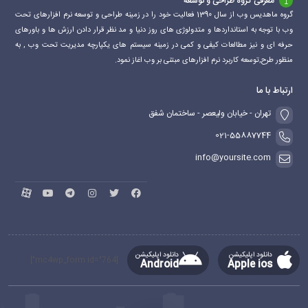
معرفی گروه طراحی و توسعه
گروه ماهدیس وب از سال 1390 فعالیت خود را در زمینه طراحی و توسعه نرم افزارهای تحت
وب با توجه به استانداردها و متدولوژی های روز دنیا و مد نظر قرار دادن ارزش ها و باورهای
حرفه ای و نیز مطالعات کیفی و کمی در زمینه سیستم های یکپارچه مدیریت تحت وب , به
منظور طرح,توسعه کاربرد نرم افزارهای مبتنی بر وب اغاز نمود.
ارتباط با ما
تهران - خیابان ولیعصر - ساختمان شفق
021-55887744
info@yoursite.com
دانلود اپلیکیشن
دانلود اپلیکیشن
[mc4wp_form id="764"]
Android
Apple ios