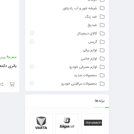
شیشه شور و آب رادیاتور
ضد زنگ
ضدیخ
کالای دیجیتال
گریس
لوازم برقی
90,000
تومان
لوازم جانبی
باتری دکمه ای AG3 
لوازم مصرفی خودرو
محصولات جدید
محصولات مراقبتی خودرو
افزودن
برندها
به
سبد