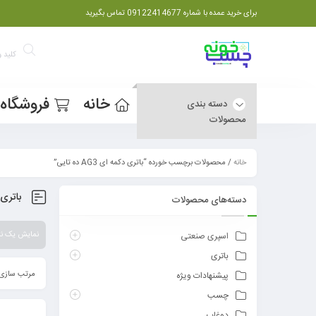
برای خرید عمده با شماره 09122414677 تماس بگیرید
خانه
فروشگاه
دسته بندی
محصولات
خانه
/ محصولات برچسب خورده “باتری دکمه ای AG3 ده تایی”
باتری دکم
دسته‌های محصولات
نمایش یک نت
اسپری صنعتی
باتری
مرتب سازی 
پیشنهادات ویژه
چسب
دوغاب