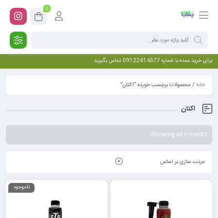
0
برای خرید عمده با شماره 09122414677 تماس بگیرید
خانه
/ محصولات برچسب خورده “اکتان”
اکتان
Showing all 2 results
مرتب سازی بر اساس
ناموجود