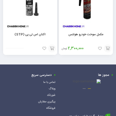
مکمل سوخت خودرو هولتس
اکتان اس تی پی (STP)
2,300,000
تومان
افزودن
افزودن
به
به
سبد
سبد
مجوز ها
دسترسی سریع
تماس با ما
وبلاگ
شورتکد
پیگیری سفارش
فروشگاه