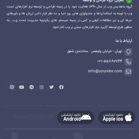
معرفی گروه طراحی و توسعه
گروه ماهدیس وب از سال 1390 فعالیت خود را در زمینه طراحی و توسعه نرم افزارهای تحت
وب با توجه به استانداردها و متدولوژی های روز دنیا و مد نظر قرار دادن ارزش ها و باورهای
حرفه ای و نیز مطالعات کیفی و کمی در زمینه سیستم های یکپارچه مدیریت تحت وب , به
منظور طرح,توسعه کاربرد نرم افزارهای مبتنی بر وب اغاز نمود.
ارتباط با ما
تهران - خیابان ولیعصر - ساختمان شفق
021-55887744
info@yoursite.com
دانلود اپلیکیشن
دانلود اپلیکیشن
[mc4wp_form id="764"]
Android
Apple ios