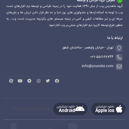
معرفی گروه طراحی و توسعه
گروه ماهدیس وب از سال 1390 فعالیت خود را در زمینه طراحی و توسعه نرم افزارهای تحت
وب با توجه به استانداردها و متدولوژی های روز دنیا و مد نظر قرار دادن ارزش ها و باورهای
حرفه ای و نیز مطالعات کیفی و کمی در زمینه سیستم های یکپارچه مدیریت تحت وب , به
منظور طرح,توسعه کاربرد نرم افزارهای مبتنی بر وب اغاز نمود.
ارتباط با ما
تهران - خیابان ولیعصر - ساختمان شفق
021-55887744
info@yoursite.com
دانلود اپلیکیشن
دانلود اپلیکیشن
[mc4wp_form id="764"]
Android
Apple ios