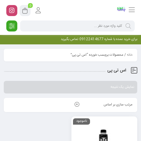
0
برای خرید عمده با شماره 09122414677 تماس بگیرید
خانه
/ محصولات برچسب خورده “اس تی پی”
اس تی پی
نمایش یک نتیجه
مرتب سازی بر اساس
ناموجود