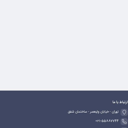
ارتباط با ما
تهران - خیابان ولیعصر - ساختمان شفق
021-55887744