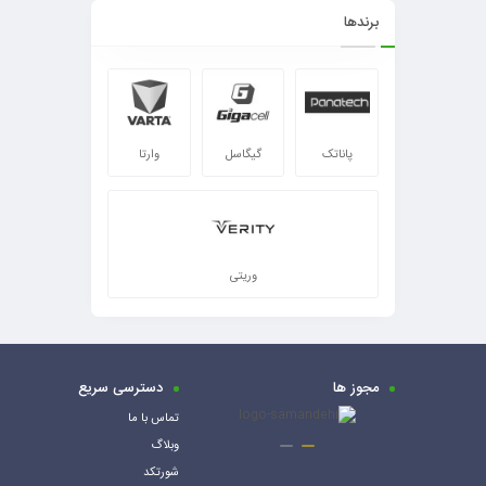
برندها
پاناتک
گیگاسل
وارتا
وریتی
مجوز ها
دسترسی سریع
تماس با ما
وبلاگ
شورتکد