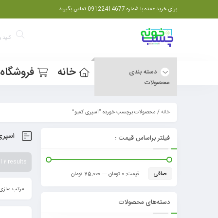
برای خرید عمده با شماره 09122414677 تماس بگیرید
خانه
فروشگاه
دسته بندی
محصولات
خانه
/ محصولات برچسب خورده “اسپری کمبو”
اسپری
فیلتر براساس قیمت :
 2 results
صافی
قيمت:
0 تومان
—
75,000 تومان
مرتب سازی 
دسته‌های محصولات