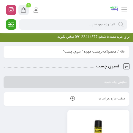
0
برای خرید عمده با شماره 09122414677 تماس بگیرید
خانه
/ محصولات برچسب خورده “اسپری چسب”
اسپری چسب
نمایش یک نتیجه
مرتب سازی بر اساس