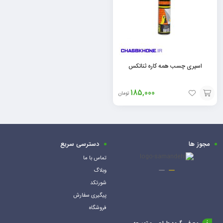
اسپری چسب همه کاره ثناتکس
185,000
تومان
افزودن
به
سبد
مجوز ها
دسترسی سریع
تماس با ما
وبلاگ
شورتکد
پیگیری سفارش
فروشگاه