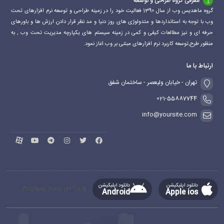
معرفی گروه طراحی و توسعه
گروه ماهدیس وب از سال 1390 فعالیت خود را در زمینه طراحی و توسعه نرم افزارهای تحت
وب با توجه به استانداردها و متدولوژی های روز دنیا و مد نظر قرار دادن ارزش ها و باورهای
حرفه ای و نیز مطالعات کیفی و کمی در زمینه سیستم های یکپارچه مدیریت تحت وب , به
منظور طرح,توسعه کاربرد نرم افزارهای مبتنی بر وب اغاز نمود.
ارتباط با ما
تهران - خیابان ولیعصر - ساختمان شفق
021-55887744
info@yoursite.com
دانلود اپلیکیشن
دانلود اپلیکیشن
[mc4wp_form id="764"]
Android
Apple ios