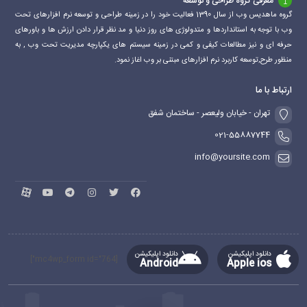
معرفی گروه طراحی و توسعه
گروه ماهدیس وب از سال 1390 فعالیت خود را در زمینه طراحی و توسعه نرم افزارهای تحت
وب با توجه به استانداردها و متدولوژی های روز دنیا و مد نظر قرار دادن ارزش ها و باورهای
حرفه ای و نیز مطالعات کیفی و کمی در زمینه سیستم های یکپارچه مدیریت تحت وب , به
منظور طرح,توسعه کاربرد نرم افزارهای مبتنی بر وب اغاز نمود.
ارتباط با ما
تهران - خیابان ولیعصر - ساختمان شفق
021-55887744
info@yoursite.com
دانلود اپلیکیشن
دانلود اپلیکیشن
[mc4wp_form id="764"]
Android
Apple ios