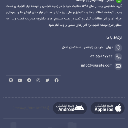
معرفی گروه طراحی و توسعه
گروه ماهدیس وب از سال 1390 فعالیت خود را در زمینه طراحی و توسعه نرم افزارهای تحت
وب با توجه به استانداردها و متدولوژی های روز دنیا و مد نظر قرار دادن ارزش ها و باورهای
حرفه ای و نیز مطالعات کیفی و کمی در زمینه سیستم های یکپارچه مدیریت تحت وب , به
منظور طرح,توسعه کاربرد نرم افزارهای مبتنی بر وب اغاز نمود.
ارتباط با ما
تهران - خیابان ولیعصر - ساختمان شفق
021-55887744
info@yoursite.com
دانلود اپلیکیشن
دانلود اپلیکیشن
[mc4wp_form id="764"]
Android
Apple ios