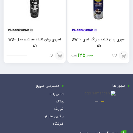
اسپری روان کننده و زنگ شوی DWT-
اسپری روان کننده هولتس مدل WD-
40
40
135,000
تومان
افزودن
افزودن
به
به
سبد
سبد
مجوز ها
دسترسی سریع
تماس با ما
وبلاگ
شورتکد
پیگیری سفارش
فروشگاه