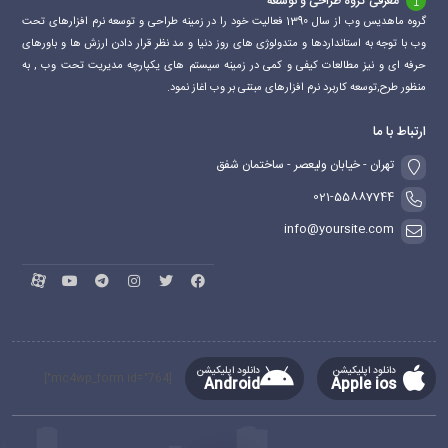
معرفی گروه طراحی و توسعه
گروه ماهدیس وب از سال 1390 فعالیت خود را در زمینه طراحی و توسعه نرم افزارهای تحت
وب با توجه به استانداردها و متدولوژی های روز دنیا و مد نظر قرار دادن ارزش ها و باورهای
حرفه ای و نیز مطالعات کیفی و کمی در زمینه سیستم های یکپارچه مدیریت تحت وب , به
منظور طرح,توسعه کاربرد نرم افزارهای مبتنی بر وب اغاز نمود.
ارتباط با ما
تهران - خیابان ولیعصر - ساختمان شفق
021-55887744
info@yoursite.com
دانلود اپلیکیشن
دانلود اپلیکیشن
[mc4wp_form id="764"]
Android
Apple ios