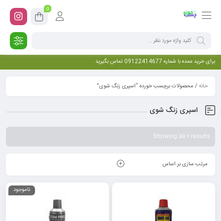
0
برای خرید عمده با شماره 09122414677 تماس بگیرید
خانه
/ محصولات برچسب خورده “اسپری زنگ شوی”
اسپری زنگ شوی
Showing all 2 results
مرتب سازی بر اساس
ناموجود