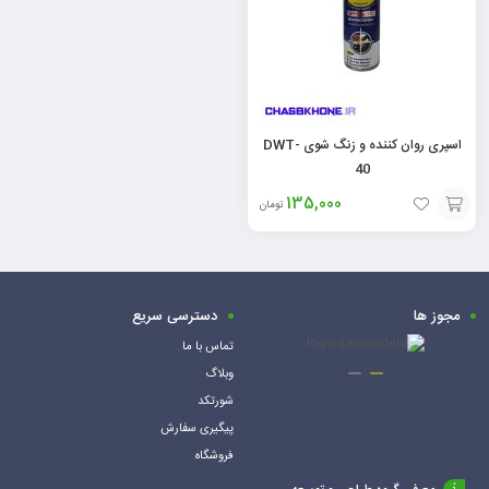
اسپری روان کننده و زنگ شوی DWT-
40
135,000
تومان
افزودن
به
سبد
مجوز ها
دسترسی سریع
تماس با ما
وبلاگ
شورتکد
پیگیری سفارش
فروشگاه