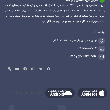
معرفی گروه طراحی و توسعه
گروه ماهدیس وب از سال 1390 فعالیت خود را در زمینه طراحی و توسعه نرم افزارهای تحت
وب با توجه به استانداردها و متدولوژی های روز دنیا و مد نظر قرار دادن ارزش ها و باورهای
حرفه ای و نیز مطالعات کیفی و کمی در زمینه سیستم های یکپارچه مدیریت تحت وب , به
منظور طرح,توسعه کاربرد نرم افزارهای مبتنی بر وب اغاز نمود.
ارتباط با ما
تهران - خیابان ولیعصر - ساختمان شفق
021-55887744
info@yoursite.com
دانلود اپلیکیشن
دانلود اپلیکیشن
[mc4wp_form id="764"]
Android
Apple ios