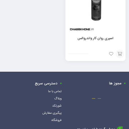
اسپری روان کار واندروالس
افزودن
به
سبد
مجوز ها
دسترسی سریع
تماس با ما
وبلاگ
شورتکد
پیگیری سفارش
فروشگاه