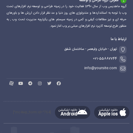
معرفی گروه طراحی و توسعه
گروه ماهدیس وب از سال 1390 فعالیت خود را در زمینه طراحی و توسعه نرم افزارهای تحت
وب با توجه به استانداردها و متدولوژی های روز دنیا و مد نظر قرار دادن ارزش ها و باورهای
حرفه ای و نیز مطالعات کیفی و کمی در زمینه سیستم های یکپارچه مدیریت تحت وب , به
منظور طرح,توسعه کاربرد نرم افزارهای مبتنی بر وب اغاز نمود.
ارتباط با ما
تهران - خیابان ولیعصر - ساختمان شفق
021-55887744
info@yoursite.com
دانلود اپلیکیشن
دانلود اپلیکیشن
[mc4wp_form id="764"]
Android
Apple ios