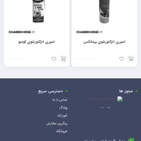
اسپری انژکتورشوی پرماتکس
اسپری انژکتورشوی کومبو
افزودن
افزودن
به
به
سبد
سبد
مجوز ها
دسترسی سریع
تماس با ما
وبلاگ
شورتکد
پیگیری سفارش
فروشگاه