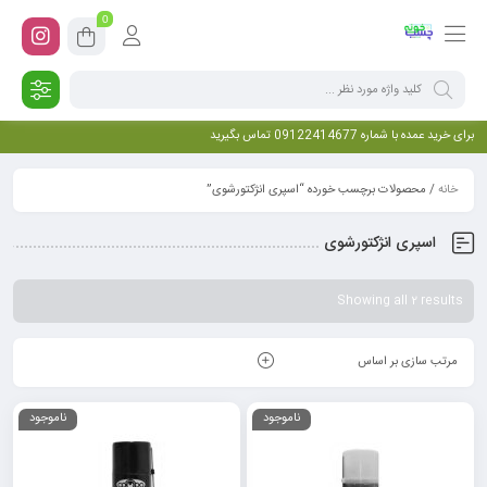
0
برای خرید عمده با شماره 09122414677 تماس بگیرید
خانه
/ محصولات برچسب خورده “اسپری انژکتورشوی”
اسپری انژکتورشوی
Showing all 2 results
مرتب سازی بر اساس
ناموجود
ناموجود