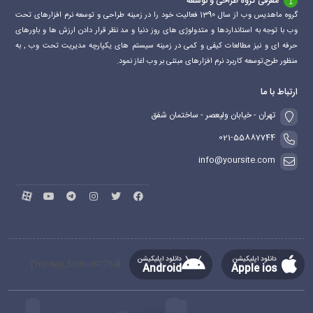
معرفی گروه طراحی و توسعه
گروه ماهدیس وب از سال 1390 فعالیت خود را در زمینه طراحی و توسعه نرم افزارهای تحت
وب با توجه به استانداردها و متدولوژی های روز دنیا و مد نظر قرار دادن ارزش ها و باورهای
حرفه ای و نیز مطالعات کیفی و کمی در زمینه سیستم های یکپارچه مدیریت تحت وب , به
منظور طرح,توسعه کاربرد نرم افزارهای مبتنی بر وب اغاز نمود.
ارتباط با ما
تهران - خیابان ولیعصر - ساختمان شفق
021-55887744
info@yoursite.com
دانلود اپلیکیشن
دانلود اپلیکیشن
[mc4wp_form id="764"]
Android
Apple ios