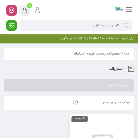
0
برای خرید عمده با شماره 09122414677 تماس بگیرید
خانه
/ محصولات برچسب خورده “استارباند”
استارباند
نمایش یک نتیجه
مرتب سازی بر اساس
ناموجود