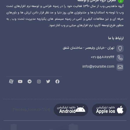
معرفی گروه طراحی و توسعه
گروه ماهدیس وب از سال 1390 فعالیت خود را در زمینه طراحی و توسعه نرم افزارهای تحت
وب با توجه به استانداردها و متدولوژی های روز دنیا و مد نظر قرار دادن ارزش ها و باورهای
حرفه ای و نیز مطالعات کیفی و کمی در زمینه سیستم های یکپارچه مدیریت تحت وب , به
منظور طرح,توسعه کاربرد نرم افزارهای مبتنی بر وب اغاز نمود.
ارتباط با ما
تهران - خیابان ولیعصر - ساختمان شفق
021-55887744
info@yoursite.com
دانلود اپلیکیشن
دانلود اپلیکیشن
[mc4wp_form id="764"]
Android
Apple ios