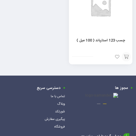
چسب 123 استارباند ( 100 میل )
افزودن
به
سبد
مجوز ها
دسترسی سریع
تماس با ما
وبلاگ
شورتکد
پیگیری سفارش
فروشگاه