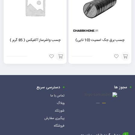
چسب برق جک اسمیت (10 تایی)
چسب واشرساز آکفیکس ( 85 گرم )
افزودن
مشاهده
به
محصول
سبد
مجوز ها
دسترسی سریع
تماس با ما
وبلاگ
شورتکد
پیگیری سفارش
فروشگاه