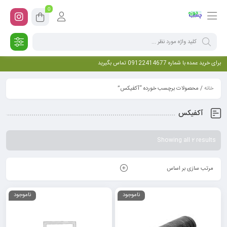
0
برای خرید عمده با شماره 09122414677 تماس بگیرید
خانه
/ محصولات برچسب خورده “آکفیکس”
آکفیکس
Showing all 2 results
مرتب سازی بر اساس
ناموجود
ناموجود