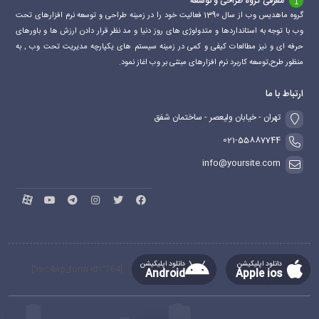
معرفی گروه طراحی و توسعه
گروه ماهدیس وب از سال 1390 فعالیت خود را در زمینه طراحی و توسعه نرم افزارهای تحت
وب با توجه به استانداردها و متدولوژی های روز دنیا و مد نظر قرار دادن ارزش ها و باورهای
حرفه ای و نیز مطالعات کیفی و کمی در زمینه سیستم های یکپارچه مدیریت تحت وب , به
منظور طرح,توسعه کاربرد نرم افزارهای مبتنی بر وب اغاز نمود.
ارتباط با ما
تهران - خیابان ولیعصر - ساختمان شفق
021-55887744
info@yoursite.com
دانلود اپلیکیشن
دانلود اپلیکیشن
[mc4wp_form id="764"]
Android
Apple ios