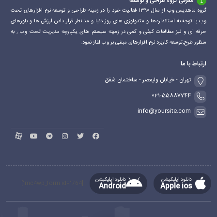
معرفی گروه طراحی و توسعه
گروه ماهدیس وب از سال 1390 فعالیت خود را در زمینه طراحی و توسعه نرم افزارهای تحت
وب با توجه به استانداردها و متدولوژی های روز دنیا و مد نظر قرار دادن ارزش ها و باورهای
حرفه ای و نیز مطالعات کیفی و کمی در زمینه سیستم های یکپارچه مدیریت تحت وب , به
منظور طرح,توسعه کاربرد نرم افزارهای مبتنی بر وب اغاز نمود.
ارتباط با ما
تهران - خیابان ولیعصر - ساختمان شفق
021-55887744
info@yoursite.com
دانلود اپلیکیشن
دانلود اپلیکیشن
[mc4wp_form id="764"]
Android
Apple ios