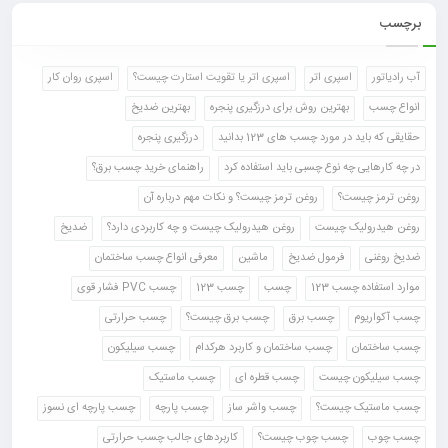
برچسب
آب رادیاتور
اسپری اتر
اسپری اتر یا تقویت استارت چیست؟
اسپری روان کار
انواع چسب
بهترین روش برای درزگیری پنجره
بهترین ضدیخ
حقایقی که باید در مورد چسب های 123 بدانید
درزگیری پنجره
در چه کارهایی چه نوع چسبی باید استفاده کرد
راهنمای خرید چسب برق؟
روغن ترمز چیست؟
روغن ترمز چیست؟ و نکات مهم درباره آن
روغن هیدرولیک چیست
روغن هیدرولیک چیست و چه کاربردی دارد؟
ضدیخ
ضدیخ روغنی
فرمول ضدیخ
ماشین
معرفی انواع چسب ساختمان
موارد استفاده چسب 123
چسب
چسب 123
چسب PVC فشار قوی
چسب آکواریوم
چسب برق
چسب برق چیست؟
چسب حرارتی
چسب ساختمان
چسب ساختمان و کاربرد هرکدام
چسب سیلیکون
چسب سیلیکون چیست
چسب قطره ای
چسب ماستیک
چسب ماستیک چیست؟
چسب واشر ساز
چسب پارچه
چسب پارچه ای نسوز
چسب چوب
چسب چوب چیست؟
کاربردهای جالب چسب حرارتی