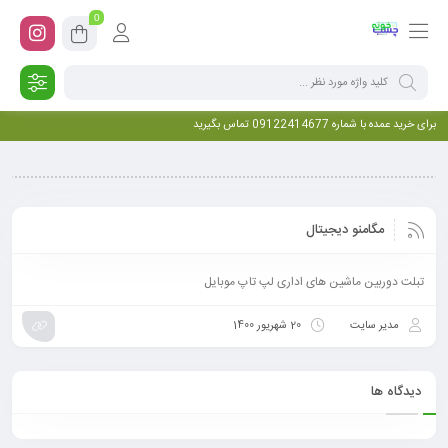
0
برای خرید عمده با شماره 09122414677 تماس بگیرید
مگامنو دیجیتال
تبلت دوربین ماشین های اداری لپ تاپ موبایل
مدیر سایت
20 شهریور 1400
دیدگاه ها