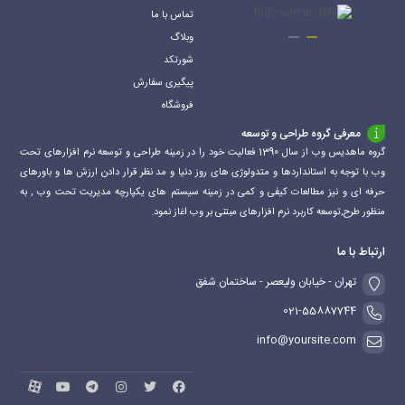
تماس با ما
وبلاگ
شورتکد
پیگیری سفارش
فروشگاه
معرفی گروه طراحی و توسعه
گروه ماهدیس وب از سال 1390 فعالیت خود را در زمینه طراحی و توسعه نرم افزارهای تحت
وب با توجه به استانداردها و متدولوژی های روز دنیا و مد نظر قرار دادن ارزش ها و باورهای
حرفه ای و نیز مطالعات کیفی و کمی در زمینه سیستم های یکپارچه مدیریت تحت وب , به
منظور طرح,توسعه کاربرد نرم افزارهای مبتنی بر وب اغاز نمود.
ارتباط با ما
تهران - خیابان ولیعصر - ساختمان شفق
021-55887744
info@yoursite.com