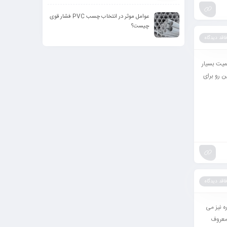
عوامل موثر در انتخاب چسب PVC فشار قوی
چیست؟
فاقد دیدگاه
یت بسیار
ن رو برای
فاقد دیدگاه
اره نیز می
در انگلیسی به چسب دیوانه (Crazy glue) یا چسب فوق العاده (Super glue) معروف