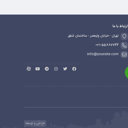
ارتباط با ما
تهران - خیابان ولیعصر - ساختمان شفق
021-55887744
info@yoursite.com
طراحی و توسعه
ماهدیس وب