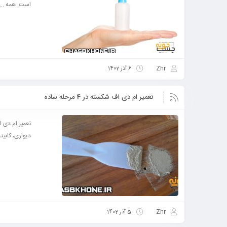
است. همه ...
Zhr
6 آذر 1402
تعمیر ام دی اف شکسته در 4 مرحله ساده
دیواری، کابین
Zhr
5 آذر 1402