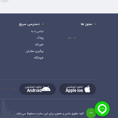
مجوز ها
دسترسی سریع
تماس با ما
وبلاگ
شورتکد
پیگیری سفارش
فروشگاه
دانلود اپلیکیشن
دانلود اپلیکیشن
[mc4wp_form id="764"]
Android
Apple ios
کلیه حقوق مادی و معنوی برای این سایت محفوظ می باشد.