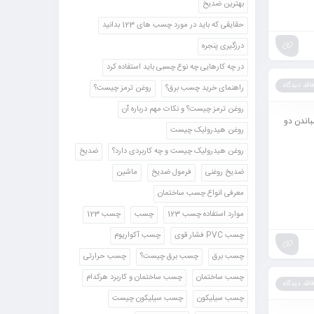
بهترین ضدیخ
حقایقی که باید در مورد چسب های 123 بدانید
درزگیری پنجره
در چه کارهایی چه نوع چسبی باید استفاده کرد
فاقد دیدگاه
راهنمای خرید چسب برق؟
روغن ترمز چیست؟
روغن ترمز چیست؟ و نکات مهم درباره آن
چسباندن دو
روغن هیدرولیک چیست
روغن هیدرولیک چیست و چه کاربردی دارد؟
ضدیخ
ضدیخ روغنی
فرمول ضدیخ
ماشین
معرفی انواع چسب ساختمان
موارد استفاده چسب 123
چسب
چسب 123
چسب PVC فشار قوی
چسب آکواریوم
چسب برق
چسب برق چیست؟
چسب حرارتی
چسب ساختمان
چسب ساختمان و کاربرد هرکدام
فاقد دیدگاه
چسب سیلیکون
چسب سیلیکون چیست