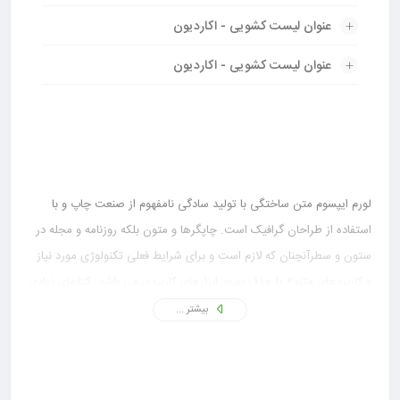
عنوان لیست کشویی - اکاردیون
عنوان لیست کشویی - اکاردیون
لورم ایپسوم متن ساختگی با تولید سادگی نامفهوم از صنعت چاپ و با
استفاده از طراحان گرافیک است. چاپگرها و متون بلکه روزنامه و مجله در
ستون و سطرآنچنان که لازم است و برای شرایط فعلی تکنولوژی مورد نیاز
و کاربردهای متنوع با هدف بهبود ابزارهای کاربردی می باشد. کتابهای زیادی
در شصت و سه درصد گذشته، حال و آینده شناخت فراوان جامعه و
بیشتر ...
متخصصان را می طلبد تا با نرم افزارها شناخت بیشتری را برای طراحان
رایانه ای علی الخصوص طراحان خلاقی و فرهنگ پیشرو در زبان فارسی
ایجاد کرد.