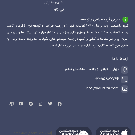
پیگیری سفارش
فروشگاه
معرفی گروه طراحی و توسعه
گروه ماهدیس وب از سال 1390 فعالیت خود را در زمینه طراحی و توسعه نرم افزارهای تحت
وب با توجه به استانداردها و متدولوژی های روز دنیا و مد نظر قرار دادن ارزش ها و باورهای
حرفه ای و نیز مطالعات کیفی و کمی در زمینه سیستم های یکپارچه مدیریت تحت وب , به
منظور طرح,توسعه کاربرد نرم افزارهای مبتنی بر وب اغاز نمود.
ارتباط با ما
تهران - خیابان ولیعصر - ساختمان شفق
021-55887744
info@yoursite.com
دانلود اپلیکیشن
دانلود اپلیکیشن
[mc4wp_form id="764"]