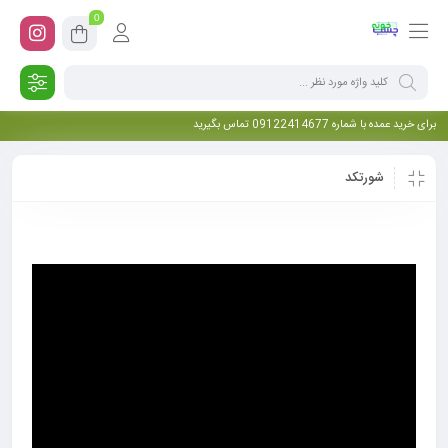
0
برای خرید عمده با شماره 09122414677 تماس بگیرید
شورتکد