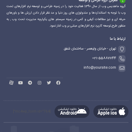
معرفی گروه طراحی و توسعه
گروه ماهدیس وب از سال 1390 فعالیت خود را در زمینه طراحی و توسعه نرم افزارهای تحت
وب با توجه به استانداردها و متدولوژی های روز دنیا و مد نظر قرار دادن ارزش ها و باورهای
حرفه ای و نیز مطالعات کیفی و کمی در زمینه سیستم های یکپارچه مدیریت تحت وب , به
منظور طرح,توسعه کاربرد نرم افزارهای مبتنی بر وب اغاز نمود.
ارتباط با ما
تهران - خیابان ولیعصر - ساختمان شفق
021-55887744
info@yoursite.com
دانلود اپلیکیشن
دانلود اپلیکیشن
[mc4wp_form id="764"]
Android
Apple ios