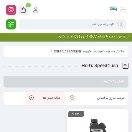
0
برای خرید عمده با شماره 09122414677 تماس بگیرید
خانه
/ محصولات برچسب خورده “Holts Speedflush”
Holts Speedflush
نمایش یک نتیجه
مرتب سازی بر اساس
حذف فیلتر ها
ناموجود