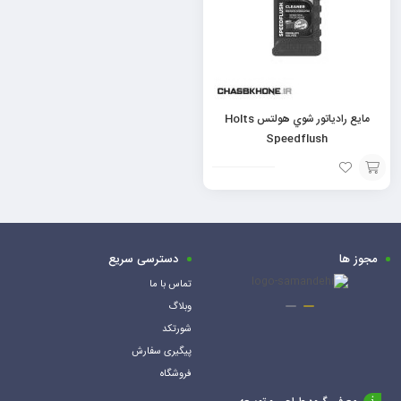
مايع رادياتور شوي هولتس Holts
Speedflush
افزودن
به
سبد
مجوز ها
دسترسی سریع
تماس با ما
وبلاگ
شورتکد
پیگیری سفارش
فروشگاه