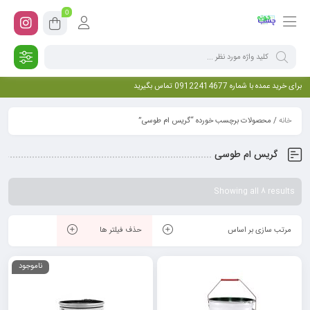
0
برای خرید عمده با شماره 09122414677 تماس بگیرید
خانه
/ محصولات برچسب خورده “گریس ام طوسی”
گریس ام طوسی
Showing all 8 results
مرتب سازی بر اساس
حذف فیلتر ها
ناموجود