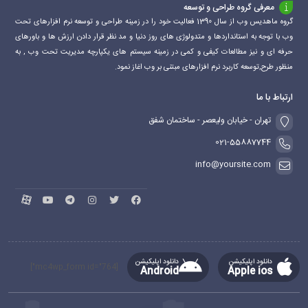
معرفی گروه طراحی و توسعه
گروه ماهدیس وب از سال 1390 فعالیت خود را در زمینه طراحی و توسعه نرم افزارهای تحت
وب با توجه به استانداردها و متدولوژی های روز دنیا و مد نظر قرار دادن ارزش ها و باورهای
حرفه ای و نیز مطالعات کیفی و کمی در زمینه سیستم های یکپارچه مدیریت تحت وب , به
منظور طرح,توسعه کاربرد نرم افزارهای مبتنی بر وب اغاز نمود.
ارتباط با ما
تهران - خیابان ولیعصر - ساختمان شفق
021-55887744
info@yoursite.com
دانلود اپلیکیشن
دانلود اپلیکیشن
[mc4wp_form id="764"]
Android
Apple ios