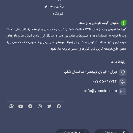
پیگیری سفارش
فروشگاه
معرفی گروه طراحی و توسعه
گروه ماهدیس وب از سال 1390 فعالیت خود را در زمینه طراحی و توسعه نرم افزارهای تحت
وب با توجه به استانداردها و متدولوژی های روز دنیا و مد نظر قرار دادن ارزش ها و باورهای
حرفه ای و نیز مطالعات کیفی و کمی در زمینه سیستم های یکپارچه مدیریت تحت وب , به
منظور طرح,توسعه کاربرد نرم افزارهای مبتنی بر وب اغاز نمود.
ارتباط با ما
تهران - خیابان ولیعصر - ساختمان شفق
021-55887744
info@yoursite.com