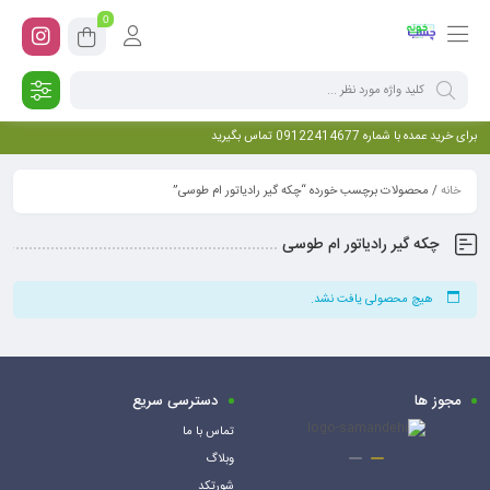
0
برای خرید عمده با شماره 09122414677 تماس بگیرید
خانه
/ محصولات برچسب خورده “چکه گیر رادیاتور ام طوسی”
چکه گیر رادیاتور ام طوسی
هیچ محصولی یافت نشد.
مجوز ها
دسترسی سریع
تماس با ما
وبلاگ
شورتکد