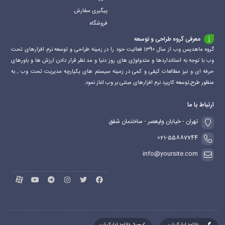
پیگیری سفارش
فروشگاه
معرفی گروه طراحی و توسعه
گروه ماهدیس وب از سال 1390 فعالیت خود را در زمینه طراحی و توسعه نرم افزارهای تحت
وب با توجه به استانداردها و متدولوژی های روز دنیا و مد نظر قرار دادن ارزش ها و باورهای
حرفه ای و نیز مطالعات کیفی و کمی در زمینه سیستم های یکپارچه مدیریت تحت وب , به
منظور طرح,توسعه کاربرد نرم افزارهای مبتنی بر وب اغاز نمود.
ارتباط با ما
تهران - خیابان ولیعصر - ساختمان شفق
021-55887744
info@yoursite.com