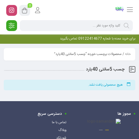
0
برای خرید عمده با شماره 09122414677 تماس بگیرید
خانه
/ محصولات برچسب خورده “چسب 5سانتی 40یارد”
چسب 5سانتی 40یارد
هیچ محصولی یافت نشد.
مجوز ها
دسترسی سریع
تماس با ما
وبلاگ
شورتکد