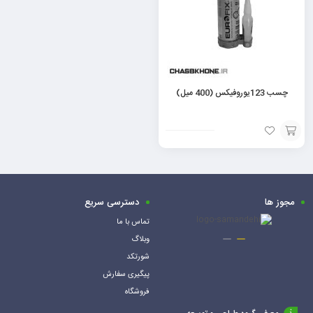
چسب 123یوروفیکس (400 میل)
افزودن
به
سبد
مجوز ها
دسترسی سریع
تماس با ما
وبلاگ
شورتکد
پیگیری سفارش
فروشگاه