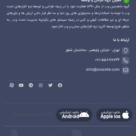
معرفی گروه طراحی و توسعه
گروه ماهدیس وب از سال 1390 فعالیت خود را در زمینه طراحی و توسعه نرم افزارهای تحت
وب با توجه به استانداردها و متدولوژی های روز دنیا و مد نظر قرار دادن ارزش ها و باورهای
حرفه ای و نیز مطالعات کیفی و کمی در زمینه سیستم های یکپارچه مدیریت تحت وب , به
منظور طرح,توسعه کاربرد نرم افزارهای مبتنی بر وب اغاز نمود.
ارتباط با ما
تهران - خیابان ولیعصر - ساختمان شفق
021-55887744
info@yoursite.com
دانلود اپلیکیشن
دانلود اپلیکیشن
[mc4wp_form id="764"]
Android
Apple ios