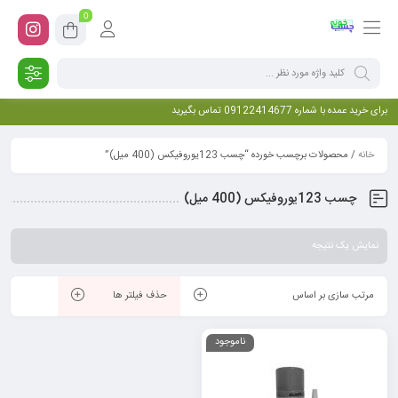
0
برای خرید عمده با شماره 09122414677 تماس بگیرید
خانه
/ محصولات برچسب خورده “چسب 123یوروفیکس (400 میل)”
چسب 123یوروفیکس (400 میل)
نمایش یک نتیجه
مرتب سازی بر اساس
حذف فیلتر ها
ناموجود