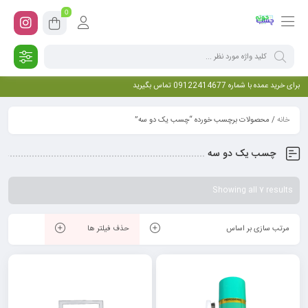
0
برای خرید عمده با شماره 09122414677 تماس بگیرید
خانه
/ محصولات برچسب خورده “چسب یک دو سه”
چسب یک دو سه
Showing all 7 results
مرتب سازی بر اساس
حذف فیلتر ها