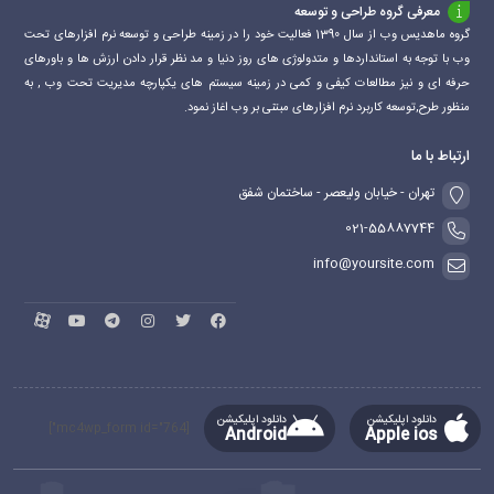
معرفی گروه طراحی و توسعه
گروه ماهدیس وب از سال 1390 فعالیت خود را در زمینه طراحی و توسعه نرم افزارهای تحت
وب با توجه به استانداردها و متدولوژی های روز دنیا و مد نظر قرار دادن ارزش ها و باورهای
حرفه ای و نیز مطالعات کیفی و کمی در زمینه سیستم های یکپارچه مدیریت تحت وب , به
منظور طرح,توسعه کاربرد نرم افزارهای مبتنی بر وب اغاز نمود.
ارتباط با ما
تهران - خیابان ولیعصر - ساختمان شفق
021-55887744
info@yoursite.com
دانلود اپلیکیشن
دانلود اپلیکیشن
[mc4wp_form id="764"]
Android
Apple ios