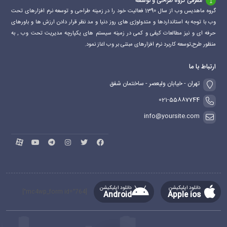
معرفی گروه طراحی و توسعه
گروه ماهدیس وب از سال 1390 فعالیت خود را در زمینه طراحی و توسعه نرم افزارهای تحت
وب با توجه به استانداردها و متدولوژی های روز دنیا و مد نظر قرار دادن ارزش ها و باورهای
حرفه ای و نیز مطالعات کیفی و کمی در زمینه سیستم های یکپارچه مدیریت تحت وب , به
منظور طرح,توسعه کاربرد نرم افزارهای مبتنی بر وب اغاز نمود.
ارتباط با ما
تهران - خیابان ولیعصر - ساختمان شفق
021-55887744
info@yoursite.com
دانلود اپلیکیشن
دانلود اپلیکیشن
[mc4wp_form id="764"]
Android
Apple ios