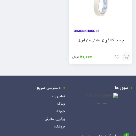
چسب کاغذی 2 سانتی متر آبریل
80,000
تومان
افزودن
به
سبد
مجوز ها
دسترسی سریع
تماس با ما
وبلاگ
شورتکد
پیگیری سفارش
فروشگاه