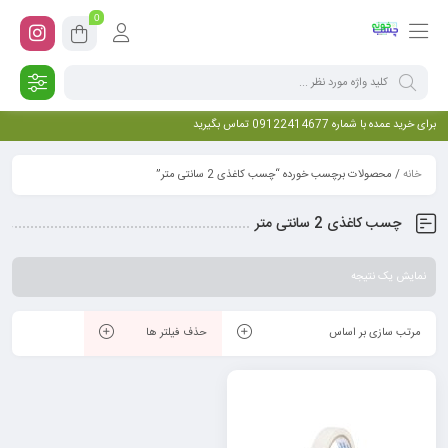
0
برای خرید عمده با شماره 09122414677 تماس بگیرید
خانه
/ محصولات برچسب خورده “چسب کاغذی 2 سانتی متر”
چسب کاغذی 2 سانتی متر
نمایش یک نتیجه
مرتب سازی بر اساس
حذف فیلتر ها