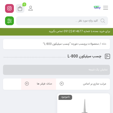
0
برای خرید عمده با شماره 09122414677 تماس بگیرید
خانه
/ محصولات برچسب خورده “چسب سیلیکون L-800”
چسب سیلیکون L-800
نمایش یک نتیجه
مرتب سازی بر اساس
حذف فیلتر ها
ناموجود