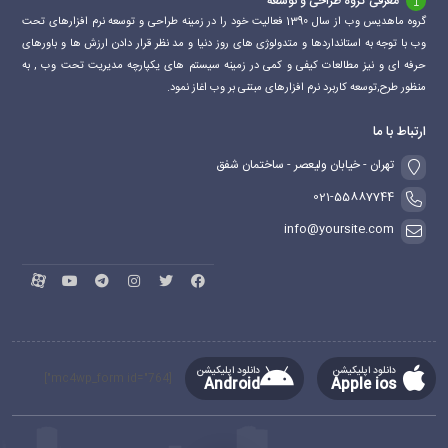
معرفی گروه طراحی و توسعه
گروه ماهدیس وب از سال 1390 فعالیت خود را در زمینه طراحی و توسعه نرم افزارهای تحت
وب با توجه به استانداردها و متدولوژی های روز دنیا و مد نظر قرار دادن ارزش ها و باورهای
حرفه ای و نیز مطالعات کیفی و کمی در زمینه سیستم های یکپارچه مدیریت تحت وب , به
منظور طرح,توسعه کاربرد نرم افزارهای مبتنی بر وب اغاز نمود.
ارتباط با ما
تهران - خیابان ولیعصر - ساختمان شفق
021-55887744
info@yoursite.com
دانلود اپلیکیشن
دانلود اپلیکیشن
[mc4wp_form id="764"]
Android
Apple ios