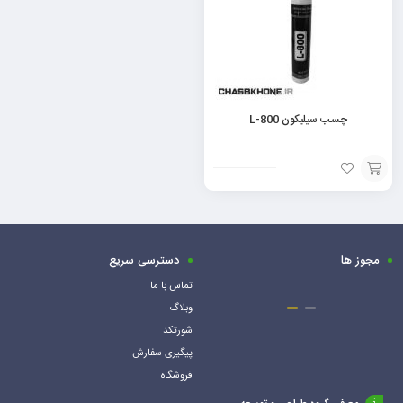
چسب سیلیکون L-800
افزودن
به
سبد
مجوز ها
دسترسی سریع
تماس با ما
وبلاگ
شورتکد
پیگیری سفارش
فروشگاه