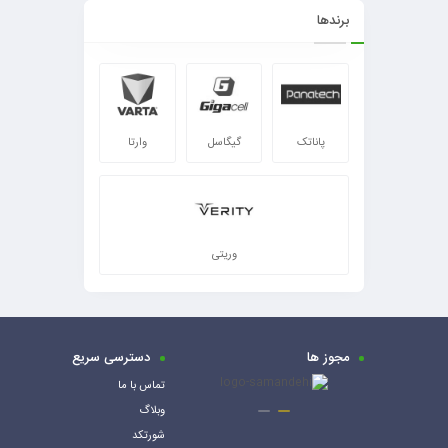
برندها
پاناتک
گیگاسل
وارتا
وریتی
مجوز ها
دسترسی سریع
تماس با ما
وبلاگ
شورتکد