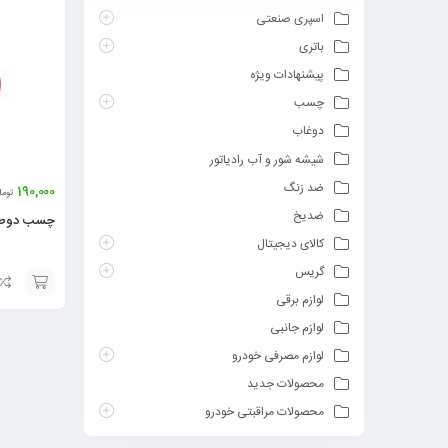
اسپری صنعتی
باتری
پیشنهادات ویژه
چسب
دوغاب
شیشه شور و آب رادیاتور
ضد زنگ
190,000
توما
ضدیخ
چسب دوطرفه ژل
کالای دیجیتال
گریس
لوازم برقی
افزودن
لوازم جانبی
به
لوازم مصرفی خودرو
سبد
محصولات جدید
محصولات مراقبتی خودرو