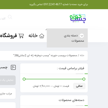
برای خرید عمده با شماره 09122414677 تماس بگیرید
خانه
فروشگاه
دسته بندی
محصولات
خانه
/ محصولات برچسب خورده “چسب دوطرفه ژله ای 2سانتی3M”
چسب دوط
فیلتر براساس قیمت :
نمایش یک نت
صافی
قيمت:
0 تومان
—
2,900,000 تومان
مرتب سازی 
دسته‌های محصولات