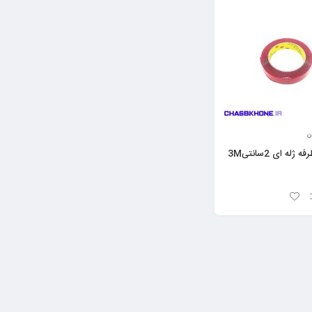
ن
ه ای 2سانتی3M