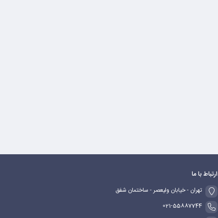
ارتباط با ما
تهران - خیابان ولیعصر - ساختمان شفق
021-55887744