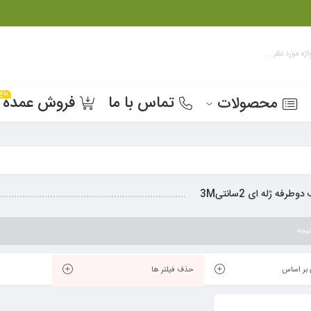
داغ
تماس با ما
فروش عمده
محصولات
رفه ژله ای 2سانتی3M
یجه
بر اساس
حذف فیلتر ها