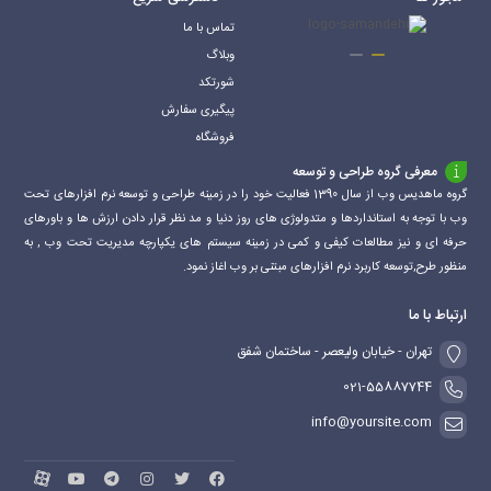
تماس با ما
وبلاگ
شورتکد
پیگیری سفارش
فروشگاه
معرفی گروه طراحی و توسعه
گروه ماهدیس وب از سال 1390 فعالیت خود را در زمینه طراحی و توسعه نرم افزارهای تحت
وب با توجه به استانداردها و متدولوژی های روز دنیا و مد نظر قرار دادن ارزش ها و باورهای
حرفه ای و نیز مطالعات کیفی و کمی در زمینه سیستم های یکپارچه مدیریت تحت وب , به
منظور طرح,توسعه کاربرد نرم افزارهای مبتنی بر وب اغاز نمود.
ارتباط با ما
تهران - خیابان ولیعصر - ساختمان شفق
021-55887744
info@yoursite.com