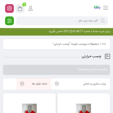
0
برای خرید عمده با شماره 09122414677 تماس بگیرید
خانه
/ محصولات برچسب خورده “چسب حرارتی”
چسب حرارتی
Showing all 6 results
مرتب سازی بر اساس
حذف فیلتر ها