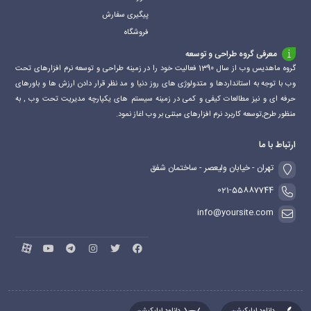
پیگیری سفارش
فروشگاه
معرفی گروه طراحی و توسعه
گروه ماهدیس وب از سال 1390 فعالیت خود را در زمینه طراحی و توسعه نرم افزارهای تحت
وب با توجه به استانداردها و متدولوژی های روز دنیا و مد نظر قرار دادن ارزش ها و باورهای
حرفه ای و نیز مطالعات کیفی و کمی در زمینه سیستم های یکپارچه مدیریت تحت وب , به
منظور طرح,توسعه کاربرد نرم افزارهای مبتنی بر وب اغاز نمود.
ارتباط با ما
تهران - خیابان ولیعصر - ساختمان شفق
021-55887744
info@yoursite.com