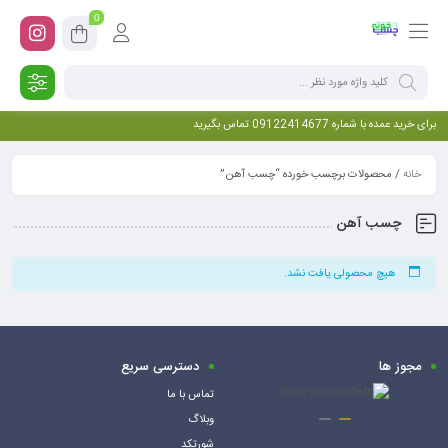
0
برای خرید عمده با شماره 09122414677 تماس بگیرید
خانه
/ محصولات برچسب خورده “چسب آهن”
چسب آهن
هیچ محصولی یافت نشد.
مجوز ها
دسترسی سریع
تماس با ما
وبلاگ
شورتکد