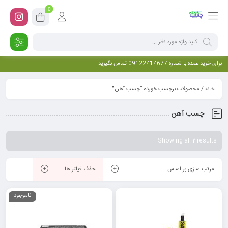
0
برای خرید عمده با شماره 09122414677 تماس بگیرید
خانه
/ محصولات برچسب خورده “چسب آهن”
چسب آهن
Showing all 2 results
مرتب سازی بر اساس
حذف فیلتر ها
ناموجود