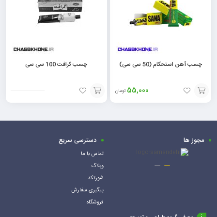
چسب آهن استحکام (50 سی سی)
چسب کرافت 100 سی سی
55,000
تومان
افزودن
افزودن
به
به
سبد
سبد
مجوز ها
دسترسی سریع
تماس با ما
وبلاگ
شورتکد
پیگیری سفارش
فروشگاه