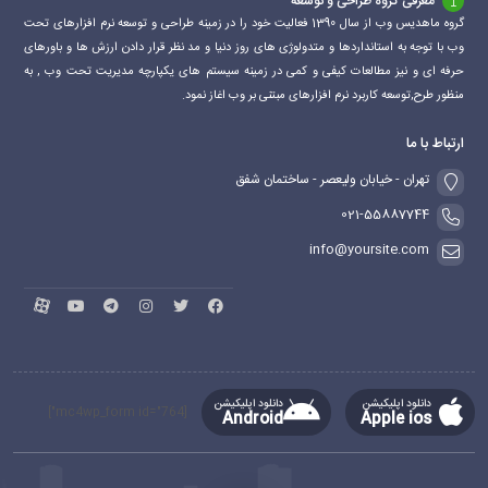
معرفی گروه طراحی و توسعه
گروه ماهدیس وب از سال 1390 فعالیت خود را در زمینه طراحی و توسعه نرم افزارهای تحت
وب با توجه به استانداردها و متدولوژی های روز دنیا و مد نظر قرار دادن ارزش ها و باورهای
حرفه ای و نیز مطالعات کیفی و کمی در زمینه سیستم های یکپارچه مدیریت تحت وب , به
منظور طرح,توسعه کاربرد نرم افزارهای مبتنی بر وب اغاز نمود.
ارتباط با ما
تهران - خیابان ولیعصر - ساختمان شفق
021-55887744
info@yoursite.com
دانلود اپلیکیشن
دانلود اپلیکیشن
[mc4wp_form id="764"]
Android
Apple ios