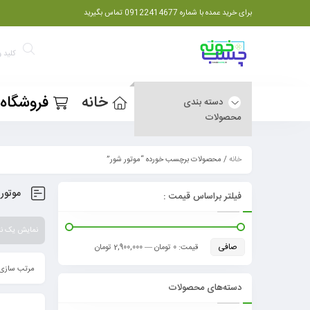
برای خرید عمده با شماره 09122414677 تماس بگیرید
خانه
فروشگاه
دسته بندی
محصولات
خانه
/ محصولات برچسب خورده “موتور شور”
موتور
فیلتر براساس قیمت :
نمایش یک نت
صافی
قيمت:
0 تومان
—
2,900,000 تومان
مرتب سازی 
دسته‌های محصولات