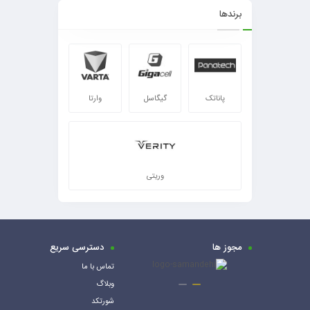
برندها
پاناتک
گیگاسل
وارتا
وریتی
مجوز ها
دسترسی سریع
تماس با ما
وبلاگ
شورتکد