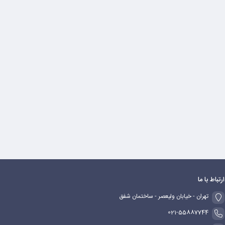
ارتباط با ما
تهران - خیابان ولیعصر - ساختمان شفق
021-55887744