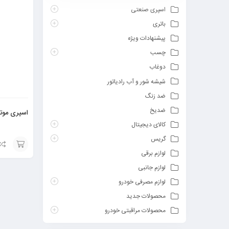
اسپری صنعتی
باتری
پیشنهادات ویژه
چسب
دوغاب
شیشه شور و آب رادیاتور
ضد زنگ
ضدیخ
اسپری موت
کالای دیجیتال
گریس
لوازم برقی
افزودن
لوازم جانبی
به
لوازم مصرفی خودرو
سبد
محصولات جدید
محصولات مراقبتی خودرو