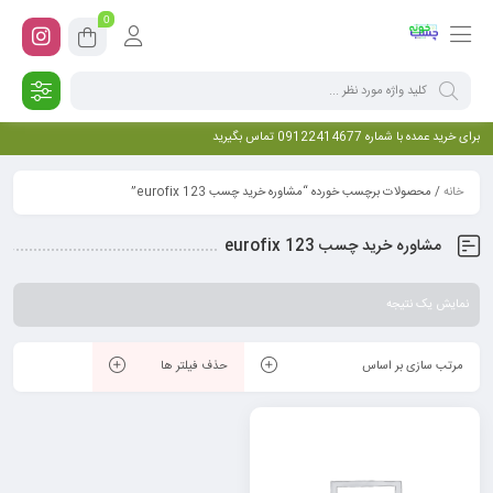
0
برای خرید عمده با شماره 09122414677 تماس بگیرید
خانه
/ محصولات برچسب خورده “مشاوره خرید چسب 123 eurofix”
مشاوره خرید چسب 123 eurofix
نمایش یک نتیجه
مرتب سازی بر اساس
حذف فیلتر ها