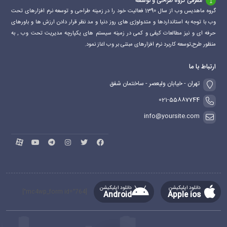
معرفی گروه طراحی و توسعه
گروه ماهدیس وب از سال 1390 فعالیت خود را در زمینه طراحی و توسعه نرم افزارهای تحت
وب با توجه به استانداردها و متدولوژی های روز دنیا و مد نظر قرار دادن ارزش ها و باورهای
حرفه ای و نیز مطالعات کیفی و کمی در زمینه سیستم های یکپارچه مدیریت تحت وب , به
منظور طرح,توسعه کاربرد نرم افزارهای مبتنی بر وب اغاز نمود.
ارتباط با ما
تهران - خیابان ولیعصر - ساختمان شفق
021-55887744
info@yoursite.com
دانلود اپلیکیشن
دانلود اپلیکیشن
[mc4wp_form id="764"]
Android
Apple ios