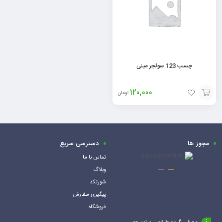
چسب 123 سولجر مینی
120,000
تومان
افزودن
به
سبد
مجوز ها
دسترسی سریع
تماس با ما
وبلاگ
شورتکد
پیگیری سفارش
فروشگاه