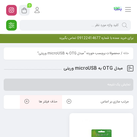
0
برای خرید عمده با شماره 09122414677 تماس بگیرید
خانه
/ محصولات برچسب خورده “مبدل OTG به microUSB وریتی”
مبدل OTG به microUSB وریتی
نمایش یک نتیجه
مرتب سازی بر اساس
حذف فیلتر ها