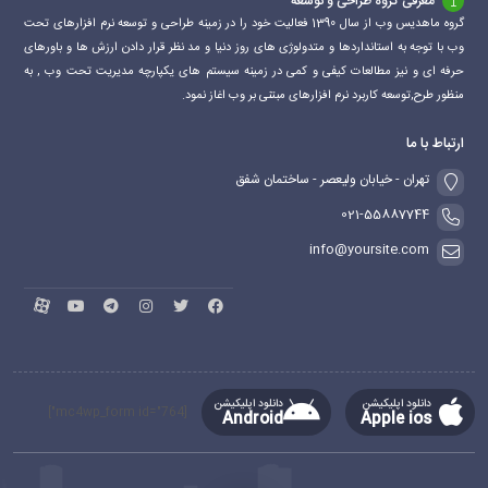
معرفی گروه طراحی و توسعه
گروه ماهدیس وب از سال 1390 فعالیت خود را در زمینه طراحی و توسعه نرم افزارهای تحت
وب با توجه به استانداردها و متدولوژی های روز دنیا و مد نظر قرار دادن ارزش ها و باورهای
حرفه ای و نیز مطالعات کیفی و کمی در زمینه سیستم های یکپارچه مدیریت تحت وب , به
منظور طرح,توسعه کاربرد نرم افزارهای مبتنی بر وب اغاز نمود.
ارتباط با ما
تهران - خیابان ولیعصر - ساختمان شفق
021-55887744
info@yoursite.com
دانلود اپلیکیشن
دانلود اپلیکیشن
[mc4wp_form id="764"]
Android
Apple ios