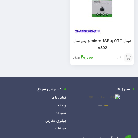
مبدل OTG به microUSB وریتی مدل
A302
60,000
تومان
افزودن
به
سبد
مجوز ها
دسترسی سریع
تماس با ما
وبلاگ
شورتکد
پیگیری سفارش
فروشگاه