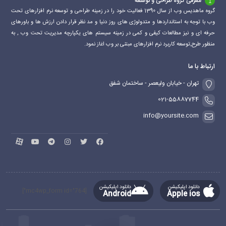
معرفی گروه طراحی و توسعه
گروه ماهدیس وب از سال 1390 فعالیت خود را در زمینه طراحی و توسعه نرم افزارهای تحت
وب با توجه به استانداردها و متدولوژی های روز دنیا و مد نظر قرار دادن ارزش ها و باورهای
حرفه ای و نیز مطالعات کیفی و کمی در زمینه سیستم های یکپارچه مدیریت تحت وب , به
منظور طرح,توسعه کاربرد نرم افزارهای مبتنی بر وب اغاز نمود.
ارتباط با ما
تهران - خیابان ولیعصر - ساختمان شفق
021-55887744
info@yoursite.com
دانلود اپلیکیشن
دانلود اپلیکیشن
[mc4wp_form id="764"]
Android
Apple ios