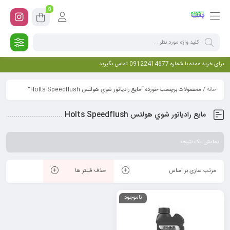
0
برای خرید عمده با شماره 09122414677 تماس بگیرید
خانه
/ محصولات برچسب خورده “مايع رادياتور شوي هولتس Holts Speedflush”
مايع رادياتور شوي هولتس Holts Speedflush
نمایش یک نتیجه
مرتب سازی بر اساس
حذف فیلتر ها
ناموجود