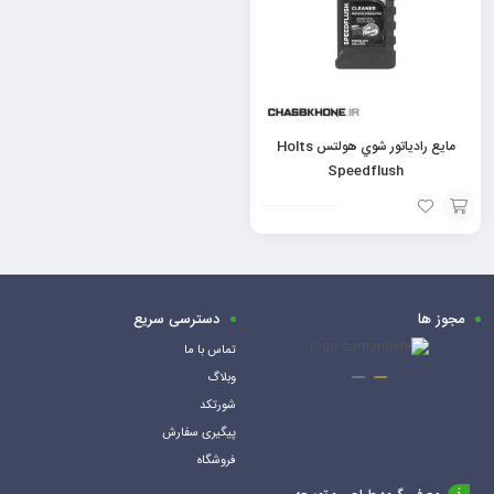
مايع رادياتور شوي هولتس Holts
Speedflush
افزودن
به
سبد
مجوز ها
دسترسی سریع
تماس با ما
وبلاگ
شورتکد
پیگیری سفارش
فروشگاه