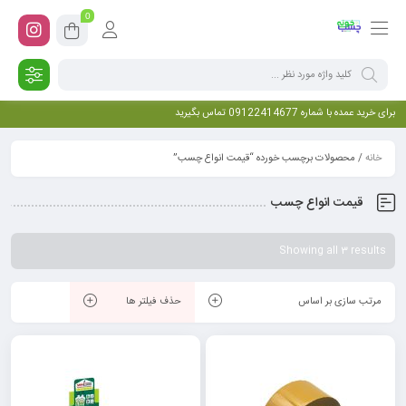
0
برای خرید عمده با شماره 09122414677 تماس بگیرید
خانه
/ محصولات برچسب خورده “قیمت انواع چسب”
قیمت انواع چسب
Showing all 3 results
مرتب سازی بر اساس
حذف فیلتر ها