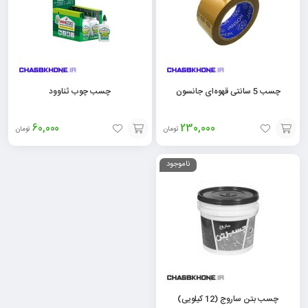
چسب 5 سانتی قهوه‌ای جانسون
چسب چوب ثناوود
60,000
230,000
تومان
تومان
افزودن
افزودن
ناموجود
به
به
سبد
سبد
چسب بتن ساروج (12 کیلویی)